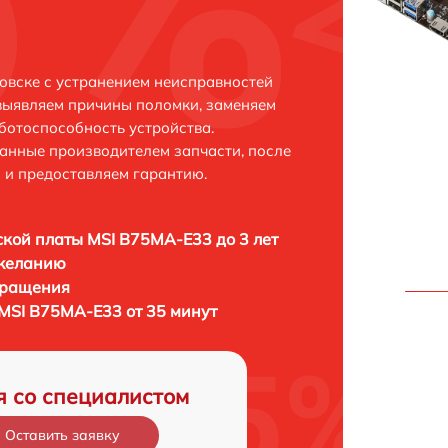
овске с устранением неисправностей
выявляем причины поломки, заменяем
ботоспособность устройства.
анные производителем запчасти, после
 и предоставляем гарантию.
кой платы MSI B75MA-E33 до 3 лет
 желанию
бращения
MSI B75MA-E33 от 35 минут
я со специалистом
Оставить заявку