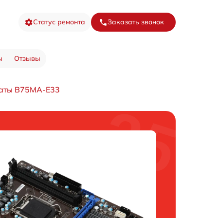
Статус ремонта
Заказать звонок
ы
Отзывы
латы B75MA-E33