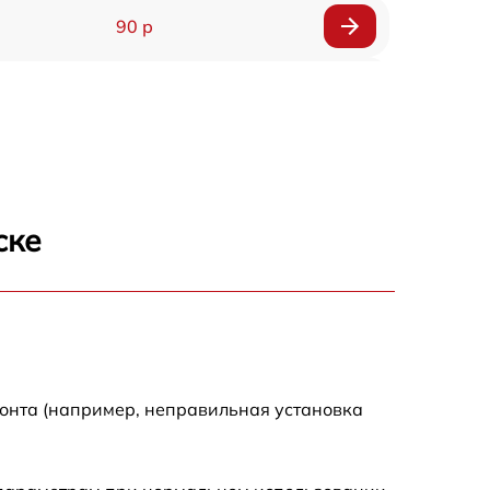
90 р
150 р
ске
монта (например, неправильная установка