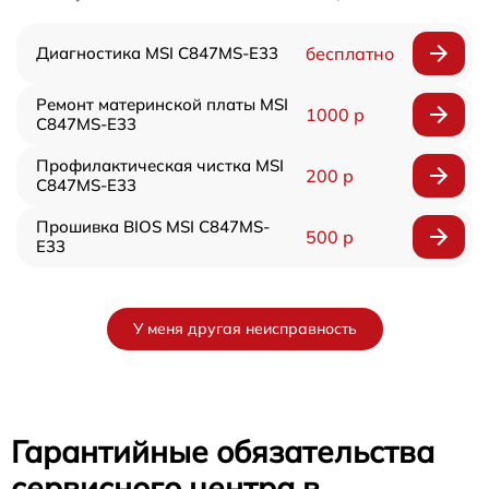
Диагностика MSI C847MS-E33
бесплатно
Ремонт материнской платы MSI
1000 р
C847MS-E33
Профилактическая чистка MSI
200 р
C847MS-E33
Прошивка BIOS MSI C847MS-
500 р
E33
У меня другая неисправность
Гарантийные обязательства
сервисного центра в