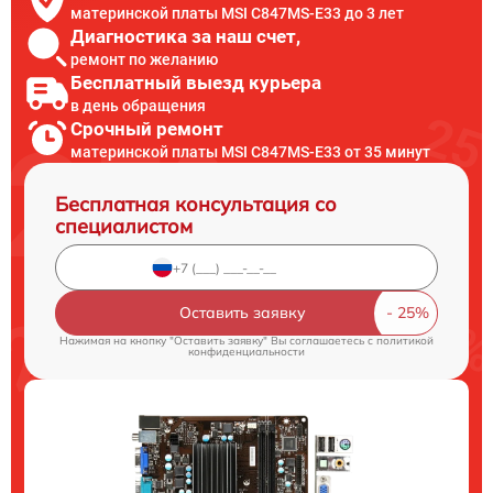
материнской платы MSI C847MS-E33 до 3 лет
Диагностика за наш счет,
ремонт по желанию
Бесплатный выезд курьера
в день обращения
Срочный ремонт
материнской платы MSI C847MS-E33 от 35 минут
Бесплатная консультация со
специалистом
Оставить заявку
Нажимая на кнопку "Оставить заявку" Вы соглашаетесь c
политикой
конфиденциальности