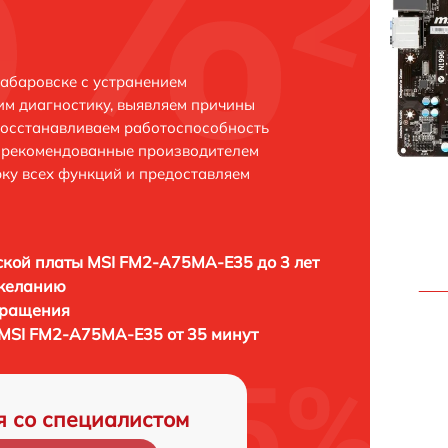
абаровске с устранением
м диагностику, выявляем причины
восстанавливаем работоспособность
и рекомендованные производителем
рку всех функций и предоставляем
кой платы MSI FM2-A75MA-E35 до 3 лет
 желанию
бращения
MSI FM2-A75MA-E35 от 35 минут
я со специалистом