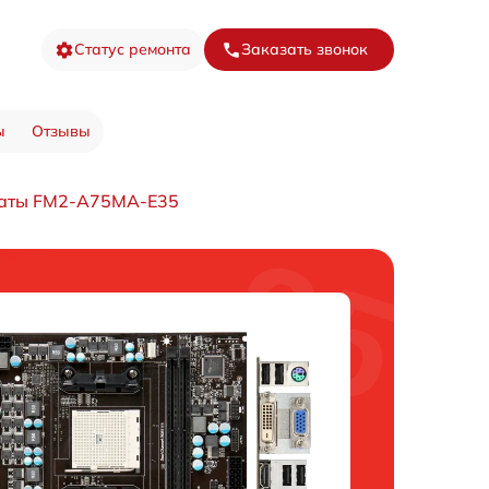
Статус ремонта
Заказать звонок
ы
Отзывы
латы FM2-A75MA-E35