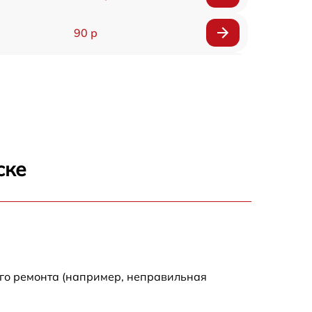
90 р
150 р
ске
ого ремонта (например, неправильная