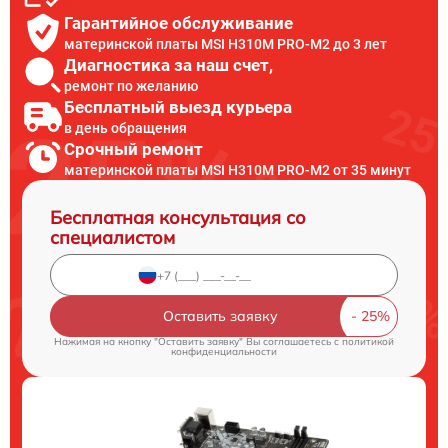
Гарантийное обслуживание
материнской платы MSI H310M PRO-M2 до 3 лет
Диагностика за наш счет,
ремонт по желанию
Бесплатный выезд курьера
в день обращения
Срочный ремонт
материнской платы MSI H310M PRO-M2 от 35 минут
Бесплатная консультация со
специалистом
Оставить заявку
Нажимая на кнопку "Оставить заявку" Вы соглашаетесь c
политикой
конфиденциальности