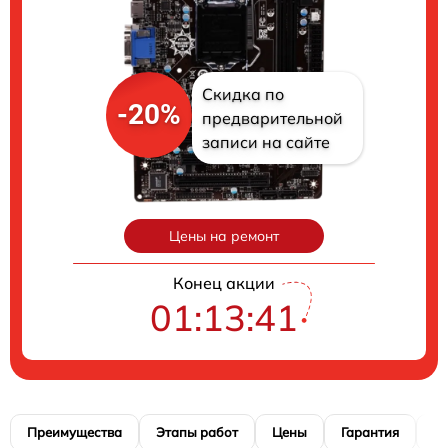
Скидка по
-20%
предварительной
записи на сайте
Цены на ремонт
Конец акции
01:13:40
Преимущества
Этапы работ
Цены
Гарантия
М