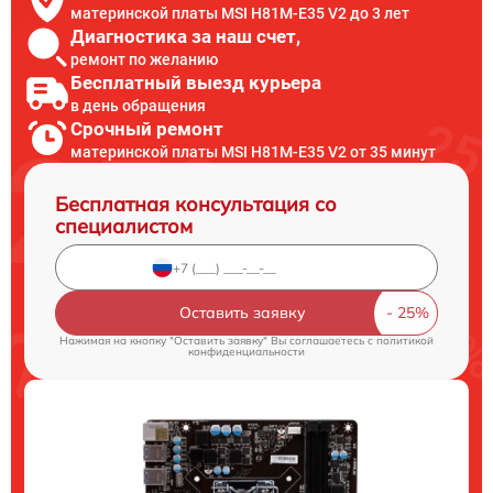
материнской платы MSI H81M-E35 V2 до 3 лет
Диагностика за наш счет,
ремонт по желанию
Бесплатный выезд курьера
в день обращения
Срочный ремонт
материнской платы MSI H81M-E35 V2 от 35 минут
Бесплатная консультация со
специалистом
Оставить заявку
Нажимая на кнопку "Оставить заявку" Вы соглашаетесь c
политикой
конфиденциальности