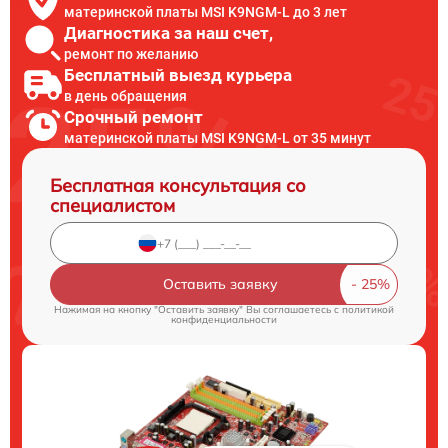
материнской платы MSI K9NGM-L до 3 лет
Диагностика за наш счет,
ремонт по желанию
Бесплатный выезд курьера
в день обращения
Срочный ремонт
материнской платы MSI K9NGM-L от 35 минут
Бесплатная консультация со
специалистом
Оставить заявку
Нажимая на кнопку "Оставить заявку" Вы соглашаетесь c
политикой
конфиденциальности