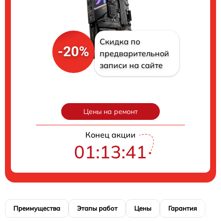
Скидка по
-20%
предварительной
записи на сайте
Цены на ремонт
Конец акции
01:13:40
Преимущества
Этапы работ
Цены
Гарантия
М