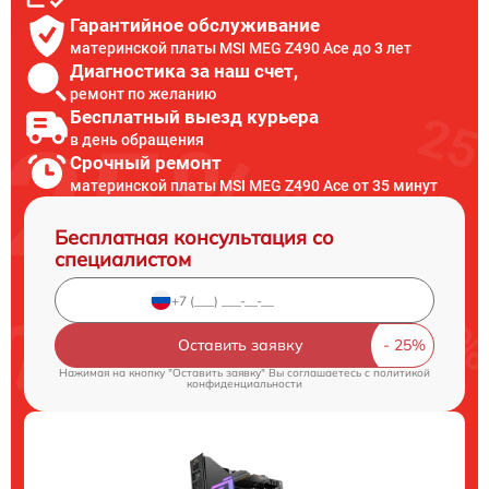
Гарантийное обслуживание
материнской платы MSI MEG Z490 Ace до 3 лет
Диагностика за наш счет,
ремонт по желанию
Бесплатный выезд курьера
в день обращения
Срочный ремонт
материнской платы MSI MEG Z490 Ace от 35 минут
Бесплатная консультация со
специалистом
Оставить заявку
Нажимая на кнопку "Оставить заявку" Вы соглашаетесь c
политикой
конфиденциальности