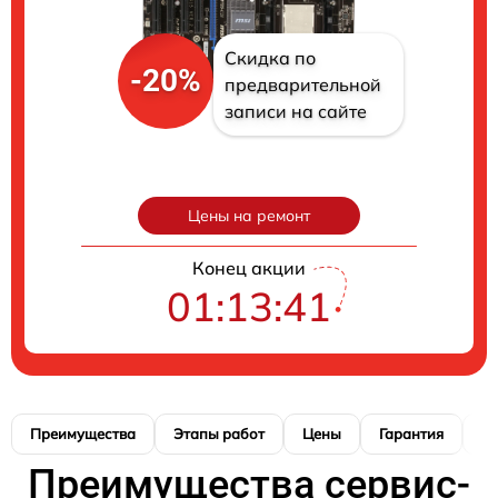
Скидка по
-20%
предварительной
записи на сайте
Цены на ремонт
Конец акции
01:13:40
Преимущества
Этапы работ
Цены
Гарантия
М
Преимущества сервис-