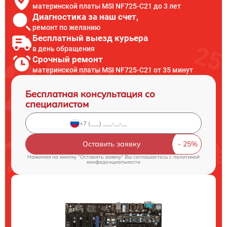
материнской платы MSI NF725-C21 до 3 лет
Диагностика за наш счет,
ремонт по желанию
Бесплатный выезд курьера
в день обращения
Срочный ремонт
материнской платы MSI NF725-C21 от 35 минут
Бесплатная консультация со
специалистом
Оставить заявку
Нажимая на кнопку "Оставить заявку" Вы соглашаетесь c
политикой
конфиденциальности