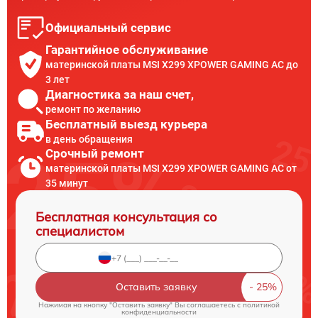
Официальный сервис
Гарантийное обслуживание
материнской платы MSI X299 XPOWER GAMING AC до
3 лет
Диагностика за наш счет,
ремонт по желанию
Бесплатный выезд курьера
в день обращения
Срочный ремонт
материнской платы MSI X299 XPOWER GAMING AC от
35 минут
Бесплатная консультация со
специалистом
Оставить заявку
Нажимая на кнопку "Оставить заявку" Вы соглашаетесь c
политикой
конфиденциальности