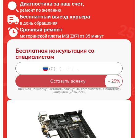
Диагностика за наш счет,
ремонт по желанию
Бесплатный выезд курьера
в день обращения
Срочный ремонт
материнской платы MSI Z87I от 35 минут
Бесплатная консультация со
специалистом
Оставить заявку
Нажимая на кнопку "Оставить заявку" Вы соглашаетесь c
политикой
конфиденциальности