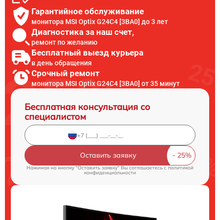
Гарантийное обслуживание
монитора MSI Optix G24C4 [3BA0] до 3 лет
Диагностика за наш счет,
ремонт по желанию
Бесплатный выезд курьера
в день обращения
Срочный ремонт
монитора MSI Optix G24C4 [3BA0] от 35 минут
Бесплатная консультация со
специалистом
Оставить заявку
Нажимая на кнопку "Оставить заявку" Вы соглашаетесь c
политикой
конфиденциальности