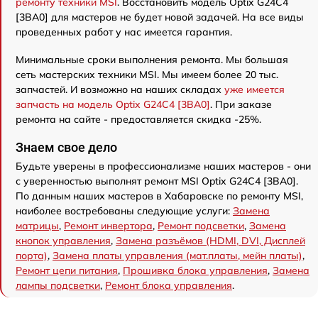
ремонту техники MSI
. Восстановить модель Optix G24C4
[3BA0] для мастеров не будет новой задачей. На все виды
проведенных работ у нас имеется гарантия.
Минимальные сроки выполнения ремонта. Мы большая
сеть мастерских техники MSI. Мы имеем более 20 тыс.
запчастей. И возможно на наших складах
уже имеется
запчасть на модель Optix G24C4 [3BA0]
. При заказе
ремонта на сайте - предоставляется скидка -25%.
Знаем свое дело
Будьте уверены в профессионализме наших мастеров - они
с уверенностью выполнят ремонт MSI Optix G24C4 [3BA0].
По данным наших мастеров в Хабаровске по ремонту MSI,
наиболее востребованы следующие услуги:
Замена
матрицы
,
Ремонт инвертора
,
Ремонт подсветки
,
Замена
кнопок управления
,
Замена разъёмов (HDMI, DVI, Дисплей
порта)
,
Замена платы управления (мат.платы, мейн платы)
,
Ремонт цепи питания
,
Прошивка блока управления
,
Замена
лампы подсветки
,
Ремонт блока управления
.