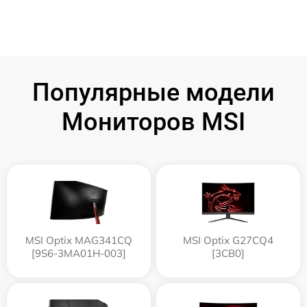
Популярные модели
Мониторов MSI
MSI Optix MAG341CQ
MSI Optix G27CQ4
[9S6-3MA01H-003]
[3CB0]