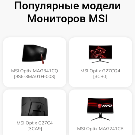
Популярные модели
Мониторов MSI
MSI Optix MAG341CQ
MSI Optix G27CQ4
[9S6-3MA01H-003]
[3CB0]
MSI Optix G27C4
[3CA9]
MSI Optix MAG241CR