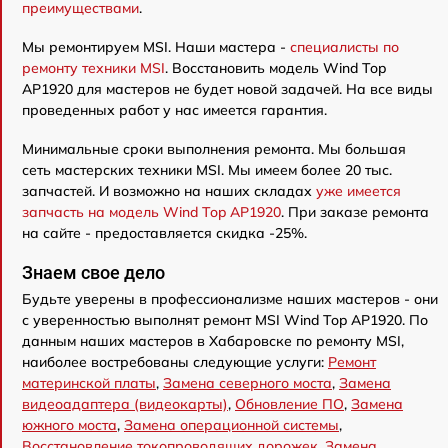
преимуществами
.
Мы ремонтируем MSI. Наши мастера -
специалисты по
ремонту техники MSI
. Восстановить модель Wind Top
AP1920 для мастеров не будет новой задачей. На все виды
проведенных работ у нас имеется гарантия.
Минимальные сроки выполнения ремонта. Мы большая
сеть мастерских техники MSI. Мы имеем более 20 тыс.
запчастей. И возможно на наших складах
уже имеется
запчасть на модель Wind Top AP1920
. При заказе ремонта
на сайте - предоставляется скидка -25%.
Знаем свое дело
Будьте уверены в профессионализме наших мастеров - они
с уверенностью выполнят ремонт MSI Wind Top AP1920. По
данным наших мастеров в Хабаровске по ремонту MSI,
наиболее востребованы следующие услуги:
Ремонт
материнской платы
,
Замена северного моста
,
Замена
видеоадаптера (видеокарты)
,
Обновление ПО
,
Замена
южного моста
,
Замена операционной системы
,
Восстановление токопроводящих дорожек
,
Замена