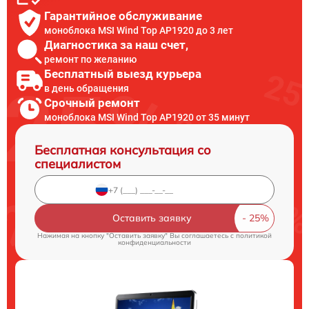
Гарантийное обслуживание
моноблока MSI Wind Top AP1920 до 3 лет
Диагностика за наш счет,
ремонт по желанию
Бесплатный выезд курьера
в день обращения
Срочный ремонт
моноблока MSI Wind Top AP1920 от 35 минут
Бесплатная консультация со
специалистом
Оставить заявку
Нажимая на кнопку "Оставить заявку" Вы соглашаетесь c
политикой
конфиденциальности