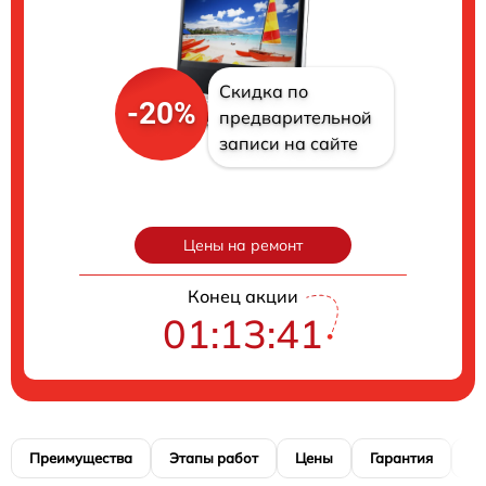
Скидка по
-20%
предварительной
записи на сайте
Цены на ремонт
Конец акции
01:13:40
Преимущества
Этапы работ
Цены
Гарантия
М