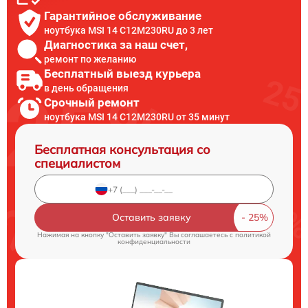
Гарантийное обслуживание
ноутбука MSI 14 C12M230RU до 3 лет
Диагностика за наш счет,
ремонт по желанию
Бесплатный выезд курьера
в день обращения
Срочный ремонт
ноутбука MSI 14 C12M230RU от 35 минут
Бесплатная консультация со
специалистом
Оставить заявку
Нажимая на кнопку "Оставить заявку" Вы соглашаетесь c
политикой
конфиденциальности