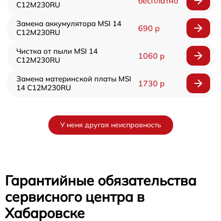
бесплатно
C12M230RU
Замена аккумулятора MSI 14
690 р
C12M230RU
Чистка от пыли MSI 14
1060 р
C12M230RU
Замена материнской платы MSI
1730 р
14 C12M230RU
У меня другая неисправность
Гарантийные обязательства
сервисного центра в
Хабаровске