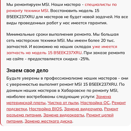
Мы ремонтируем MSI. Наши мастера -
специалисты по
ремонту техники MSI
. Восстановить модель 15
B5EEK237XRU для мастеров не будет новой задачей. На все
виды проведенных работ у нас имеется гарантия.
Минимальные сроки выполнения ремонта. Мы большая
сеть мастерских техники MSI. Мы имеем более 20 тыс.
запчастей. И возможно на наших складах
уже имеется
запчасть на модель 15 B5EEK237XRU
. При заказе ремонта
на сайте - предоставляется скидка -25%.
Знаем свое дело
Будьте уверены в профессионализме наших мастеров - они
с уверенностью выполнят ремонт MSI 15 B5EEK237XRU. По
данным наших мастеров в Хабаровске по ремонту MSI,
наиболее востребованы следующие услуги:
Замена
материнской платы
,
Чистка от пыли
,
Настройка ОС
,
Ремонт
подсветки
,
Настройка BIOS
,
Замена видеочипа
,
Ремонт
разъема питания
,
Замена видеокарты
,
Ремонт цепей
питания
,
Замена жесткого диска
.