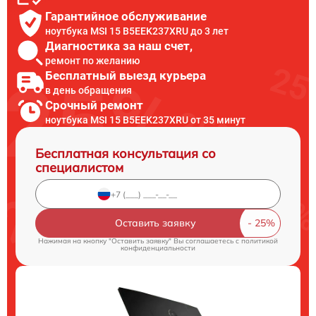
Гарантийное обслуживание
ноутбука MSI 15 B5EEK237XRU до 3 лет
Диагностика за наш счет,
ремонт по желанию
Бесплатный выезд курьера
в день обращения
Срочный ремонт
ноутбука MSI 15 B5EEK237XRU от 35 минут
Бесплатная консультация со
специалистом
Оставить заявку
Нажимая на кнопку "Оставить заявку" Вы соглашаетесь c
политикой
конфиденциальности