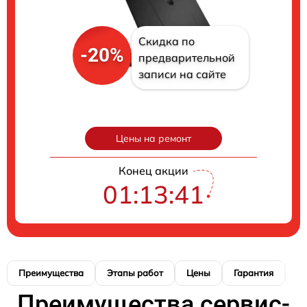
Скидка по
-20%
предварительной
записи на сайте
Цены на ремонт
Конец акции
01:13:40
Преимущества
Этапы работ
Цены
Гарантия
М
Преимущества сервис-