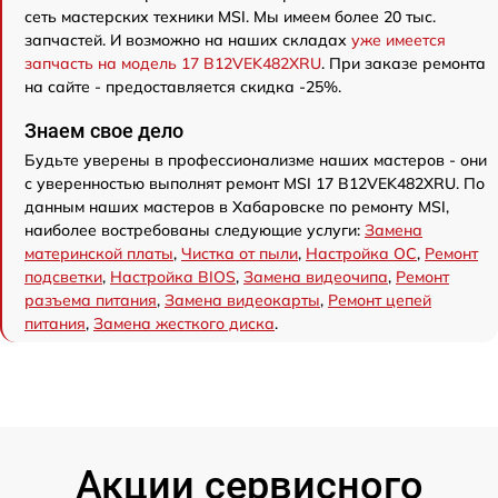
сеть мастерских техники MSI. Мы имеем более 20 тыс.
запчастей. И возможно на наших складах
уже имеется
запчасть на модель 17 B12VEK482XRU
. При заказе ремонта
на сайте - предоставляется скидка -25%.
Знаем свое дело
Будьте уверены в профессионализме наших мастеров - они
с уверенностью выполнят ремонт MSI 17 B12VEK482XRU. По
данным наших мастеров в Хабаровске по ремонту MSI,
наиболее востребованы следующие услуги:
Замена
материнской платы
,
Чистка от пыли
,
Настройка ОС
,
Ремонт
подсветки
,
Настройка BIOS
,
Замена видеочипа
,
Ремонт
разъема питания
,
Замена видеокарты
,
Ремонт цепей
питания
,
Замена жесткого диска
.
Акции сервисного