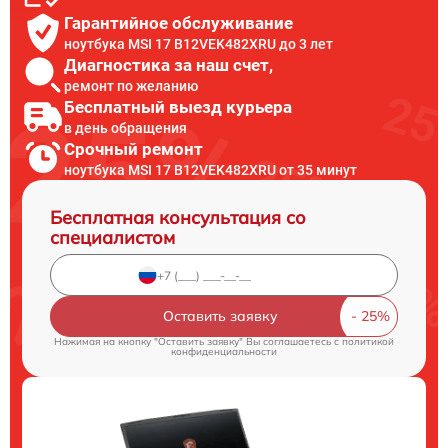
Гарантийное обслуживание
ноутбука MSI 17 B12VEK482XRU до 3 лет
Диагностика за наш счет,
ремонт по желанию
Бесплатный выезд курьера
в день обращения
Срочный ремонт
ноутбука MSI 17 B12VEK482XRU от 35 минут
Бесплатная консультация со
специалистом
Оставить заявку
Нажимая на кнопку "Оставить заявку" Вы соглашаетесь c
политикой
конфиденциальности