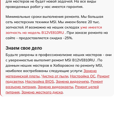
для мастеров не будет новой задачей. На все виды
проведенных работ у нас имеется гарантия.
Минимальные сроки выполнения ремонта. Мы большая
сеть мастерских техники MSI. Мы имеем более 20 тыс.
запчастей. И возможно на наших складах
уже имеется
запчасть на модель B12VE810RU
. При заказе ремонта на
сайте - предоставляется скидка -25%.
Знаем свое дело
Будьте уверены в профессионализме наших мастеров - они
с уверенностью выполнят ремонт MSI B12VE810RU . По
данным наших мастеров в Хабаровске по ремонту MSI,
наиболее востребованы следующие услуги:
Замена
материнской платы
,
Чистка от пыли
,
Настройка ОС
,
Ремонт
подсветки
,
Настройка BIOS
,
Замена видеочипа
,
Ремонт
разъема питания
,
Замена видеокарты
,
Ремонт цепей
питания
,
Замена жесткого диска
.