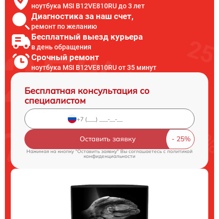
ноутбука MSI B12VE810RU до 3 лет
Диагностика за наш счет,
ремонт по желанию
Бесплатный выезд курьера
в день обращения
Срочный ремонт
ноутбука MSI B12VE810RU от 35 минут
Бесплатная консультация со
специалистом
Оставить заявку
Нажимая на кнопку "Оставить заявку" Вы соглашаетесь c
политикой
конфиденциальности