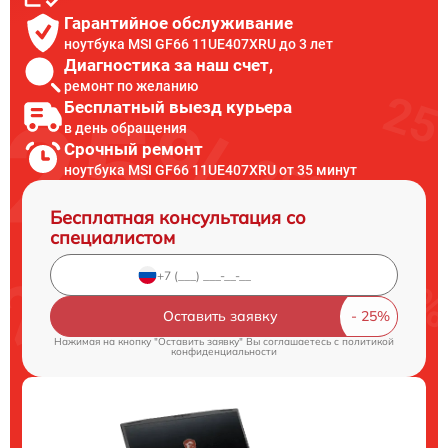
Гарантийное обслуживание
ноутбука MSI GF66 11UE407XRU до 3 лет
Диагностика за наш счет,
ремонт по желанию
Бесплатный выезд курьера
в день обращения
Срочный ремонт
ноутбука MSI GF66 11UE407XRU от 35 минут
Бесплатная консультация со
специалистом
Оставить заявку
Нажимая на кнопку "Оставить заявку" Вы соглашаетесь c
политикой
конфиденциальности