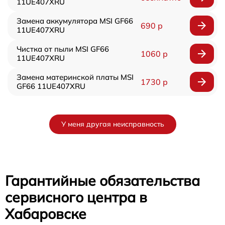
11UE407XRU
Замена аккумулятора MSI GF66
690 р
11UE407XRU
Чистка от пыли MSI GF66
1060 р
11UE407XRU
Замена материнской платы MSI
1730 р
GF66 11UE407XRU
У меня другая неисправность
Гарантийные обязательства
сервисного центра в
Хабаровске