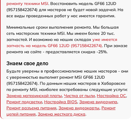
ремонту техники MSI
. Восстановить модель GF66 12UD
(9S7158422674) для мастеров не будет новой задачей. На
все виды проведенных работ у нас имеется гарантия.
Минимальные сроки выполнения ремонта. Мы большая
сеть мастерских техники MSI. Мы имеем более 20 тыс.
запчастей. И возможно на наших складах
уже имеется
запчасть на модель GF66 12UD (9S7158422674)
. При заказе
ремонта на сайте - предоставляется скидка -25%.
Знаем свое дело
Будьте уверены в профессионализме наших мастеров - они
с уверенностью выполнят ремонт MSI GF66 12UD
(9S7158422674). По данным наших мастеров в Хабаровске
по ремонту MSI, наиболее востребованы следующие услуги:
Замена материнской платы
,
Чистка от пыли
,
Настройка ОС
,
Ремонт подсветки
,
Настройка BIOS
,
Замена видеочипа
,
Ремонт разъема питания
,
Замена видеокарты
,
Ремонт
цепей питания
,
Замена жесткого диска
.