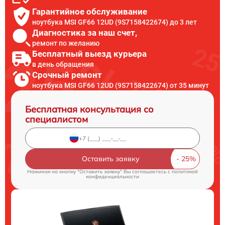
Гарантийное обслуживание
ноутбука MSI GF66 12UD (9S7158422674) до 3 лет
Диагностика за наш счет,
ремонт по желанию
Бесплатный выезд курьера
в день обращения
Срочный ремонт
ноутбука MSI GF66 12UD (9S7158422674) от 35 минут
Бесплатная консультация со
специалистом
Оставить заявку
Нажимая на кнопку "Оставить заявку" Вы соглашаетесь c
политикой
конфиденциальности