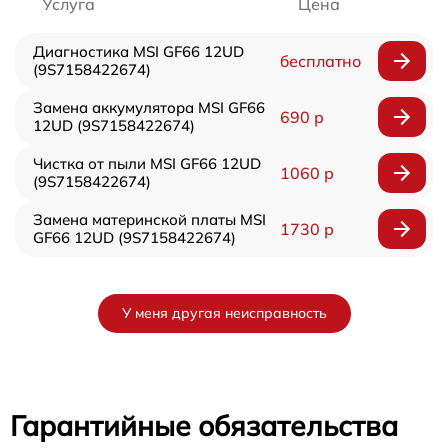
Услуга
Цена
Диагностика MSI GF66 12UD
бесплатно
(9S7158422674)
Замена аккумулятора MSI GF66
690 р
12UD (9S7158422674)
Чистка от пыли MSI GF66 12UD
1060 р
(9S7158422674)
Замена материнской платы MSI
1730 р
GF66 12UD (9S7158422674)
У меня другая неисправность
Гарантийные обязательства